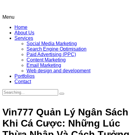
Menu
Home
About Us
Services
Social Media Marketing
Search Engine Optimisation
Paid Advertising (PPC)
Content Marketing
Email Marketing
Web design and development
Portfolios
Contact
Search
for:
Vin777 Quản Lý Ngân Sách
Khi Cá Cược: Những Lúc
Thừa Nhập Và Cách Tưởng