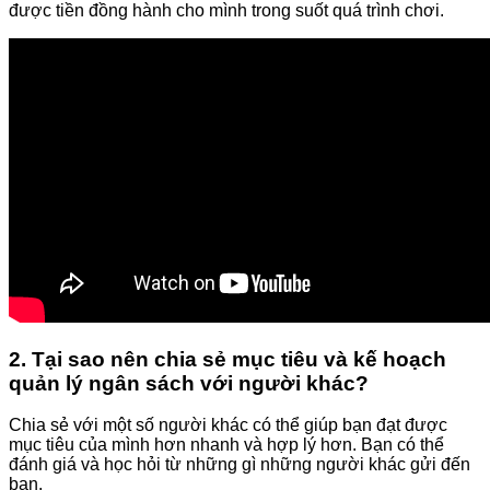
được tiền đồng hành cho mình trong suốt quá trình chơi.
2. Tại sao nên chia sẻ mục tiêu và kế hoạch
quản lý ngân sách với người khác?
Chia sẻ với một số người khác có thể giúp bạn đạt được
mục tiêu của mình hơn nhanh và hợp lý hơn. Bạn có thể
đánh giá và học hỏi từ những gì những người khác gửi đến
bạn.