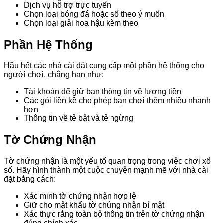
Dịch vụ hỗ trợ trực tuyến
Chọn loại bóng đá hoặc số theo ý muốn
Chọn loại giải hoa hậu kèm theo
Phần Hệ Thống
Hầu hết các nhà cài đặt cung cấp một phần hệ thống cho
người chơi, chẳng hạn như:
Tài khoản để giữ bạn thông tin về lượng tiền
Các gói liền kề cho phép bạn chơi thêm nhiều nhanh
hơn
Thông tin về tẻ bật và tẻ ngừng
Tờ Chứng Nhận
Tờ chứng nhận là một yếu tố quan trọng trong việc chơi xổ
số. Hãy hình thành một cuộc chuyện mạnh mẽ với nhà cài
đặt bằng cách:
Xác minh tờ chứng nhận hợp lệ
Giữ cho mật khẩu tờ chứng nhận bí mật
Xác thực rằng toàn bộ thông tin trên tờ chứng nhận
đúng chính xác