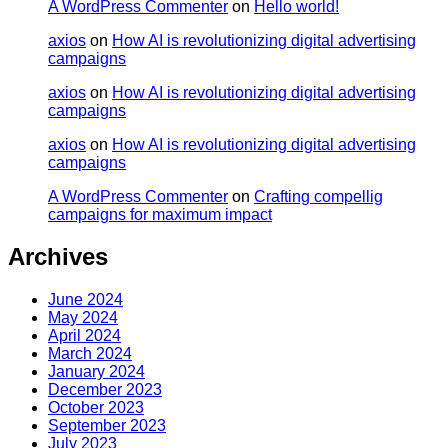
A WordPress Commenter
on
Hello world!
axios
on
How AI is revolutionizing digital advertising
campaigns
axios
on
How AI is revolutionizing digital advertising
campaigns
axios
on
How AI is revolutionizing digital advertising
campaigns
A WordPress Commenter
on
Crafting compellig
campaigns for maximum impact
Archives
June 2024
May 2024
April 2024
March 2024
January 2024
December 2023
October 2023
September 2023
July 2023