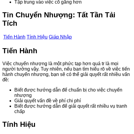
Tập trung vào việc cố gắng hơn
Tin Chuyển Nhượng: Tất Tần Tải
Tích
Tiến Hành
Tính Hiệu
Giáp Nhập
Tiến Hành
Việc chuyển nhượng là một phức tạp hơn quá tr là mọi
người tưởng vậy. Tuy nhiên, nếu bạn tìm hiểu rõ về việc tiến
hành chuyển nhượng, bạn sẽ có thể giải quyết rất nhiều vấn
đề:
Biết được hướng dẫn để chuẩn bị cho việc chuyển
nhượng
Giải quyết vấn đề về phí chi phí
Biết được hướng dẫn để giải quyết rất nhiều vụ tranh
chấp
Tính Hiệu