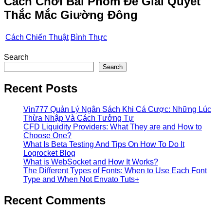
Cách Chơi Bài Phỏm Để Giải Quyết
Thắc Mắc Giường Đông
Cách Chiến Thuật
Bình Thực
Search
Search
Recent Posts
Vin777 Quản Lý Ngân Sách Khi Cá Cược: Những Lúc
Thừa Nhập Và Cách Tưởng Tự
CFD Liquidity Providers: What They are and How to
Choose One?
What Is Beta Testing And Tips On How To Do It
Logrocket Blog
What is WebSocket and How It Works?
The Different Types of Fonts: When to Use Each Font
Type and When Not Envato Tuts+
Recent Comments