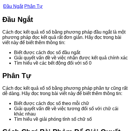
Đầu Ngắt
Phân Tự
Đầu Ngắt
Cách đọc kết quả xổ số bằng phương pháp đầu ngắt là một
phương pháp đọc kết quả rất đơn giản. Hãy đọc trong bài
viết này để biết thêm thông tin:
Biết được cách đọc số đầu ngắt
Giải quyết vấn đề về việc nhận được kết quả chính xác
Tìm hiểu về các bết động đối với số 0
Phân Tự
Cách đọc kết quả xổ số bằng phương pháp phân tự cũng rất
dễ dàng. Hãy đọc trong bài viết này để biết thêm thông tin:
Biết được cách đọc số theo mỗi chữ
Giải quyết vấn đề về việc tương đối số với chữ cái
khác nhau
Tìm hiểu về giải phóng tính số chữ số