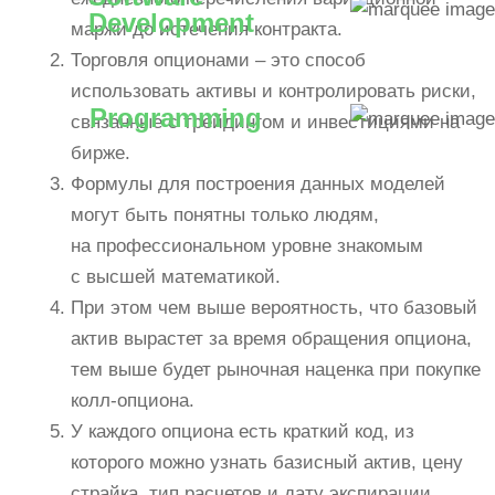
Development
маржи до истечения контракта.
Торговля опционами – это способ
использовать активы и контролировать риски,
Programming
связанные с трейдингом и инвестициями на
бирже.
Формулы для построения данных моделей
могут быть понятны только людям,
на профессиональном уровне знакомым
с высшей математикой.
При этом чем выше вероятность, что базовый
актив вырастет за время обращения опциона,
тем выше будет рыночная наценка при покупке
колл‑опциона.
У каждого опциона есть краткий код, из
которого можно узнать базисный актив, цену
страйка, тип расчетов и дату экспирации.