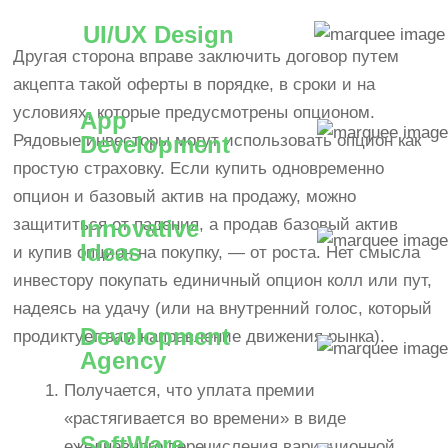
UI/UX Design
Другая сторона вправе заключить договор путем
акцепта такой оферты в порядке, в сроки и на
условиях, которые предусмотрены опционом.
App
Рядовые инвесторы могут использовать опцион как
Development
простую страховку. Если купить одновременно
опцион и базовый актив на продажу, можно
защититься от падения, а продав базовый актив
Innovative
Ideas
и купив опцион на покупку, — от роста. Нет смысла
инвестору покупать единичный опцион колл или пут,
надеясь на удачу (или на внутренний голос, который
Development
продиктует вам направление движения рынка).
Agency
Получается, что уплата премии
«растягивается во времени» в виде
SoftWare
ежедневного перечисления вариационной